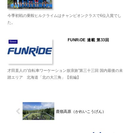
今季初戦の乗鞍ヒルクライムはチャンピオンクラスで6位入賞でし
た。
FUNRiDE 連載 第33回
News
才田直人の“自転車ワーケーション放浪旅”第三十三回 国内最後の未
踏エリア 北海道「北の大三角」【前編】
鹿嶺高原（かれいこうげん）