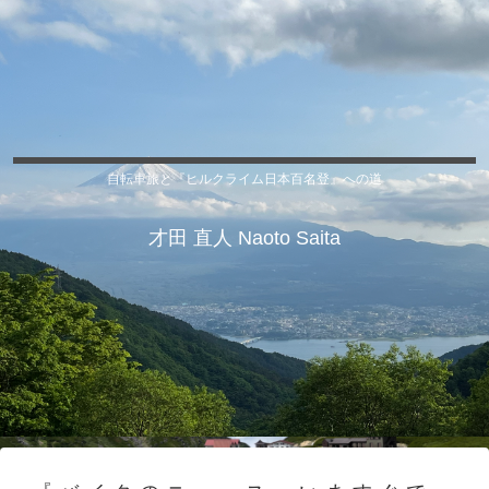
自転車旅と『ヒルクライム日本百名登』への道
才田 直人 Naoto Saita