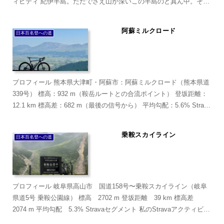
ィビティ 紀伊半島。ただでさえ山が深いこの半島のど真ん中。その
人を寄せ付けない...
阿蘇ミルクロード
日本百名登への道
プロフィール 熊本県大津町・阿蘇市：阿蘇ミルクロード（熊本県道
339号） 標高：932 m（鞍岳ルートとの合流ポイント） 登坂距離：
12.1 km 標高差：682 m（最後の信号から） 平均勾配：5.6% Strava
セグメント 私のStr...
乗鞍スカイライン
日本百名登への道
プロフィール 岐阜県高山市 国道158号〜乗鞍スカイライン（岐阜
県道5号 乗鞍公園線） 標高 2702 m 登坂距離 39 km 標高差
2074 m 平均勾配 5.3% Stravaセグメント 私のStravaアクティビテ
ィ 下ってきた二...