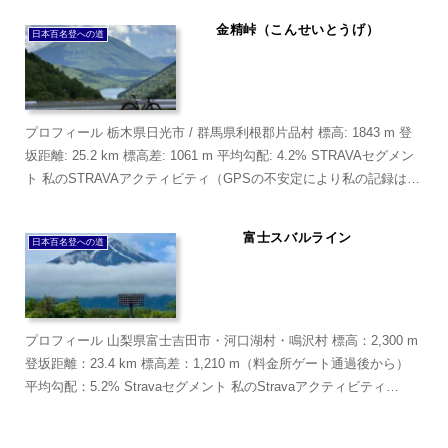
金精峠（こんせいとうげ）
日本百名登への道
プロフィール 栃木県日光市 / 群馬県利根郡片品村 標高: 1843 m 登
坂距離: 25.2 km 標高差: 1061 m 平均勾配: 4.2% STRAVAセグメン
ト 私のSTRAVAアクティビティ（GPSの不安定により私の記録は認
定さ...
富士スバルライン
日本百名登への道
プロフィール 山梨県富士吉田市・河口湖村・鳴沢村 標高：2,300 m
登坂距離：23.4 km 標高差：1,210 m（料金所ゲート通過後から）
平均勾配：5.2% Stravaセグメント 私のStravaアクティビティ
（2015年はま...