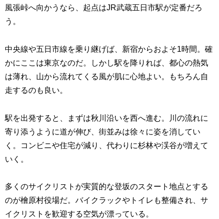
風張峠へ向かうなら、起点はJR武蔵五日市駅が定番だろ
う。
中央線や五日市線を乗り継げば、新宿からおよそ1時間。確
かにここは東京なのだ。しかし駅を降りれば、都心の熱気
は薄れ、山から流れてくる風が肌に心地よい。もちろん自
走するのも良い。
駅を出発すると、まずは秋川沿いを西へ進む。川の流れに
寄り添うように道が伸び、街並みは徐々に姿を消してい
く。コンビニや住宅が減り、代わりに杉林や渓谷が増えて
いく。
多くのサイクリストが実質的な登坂のスタート地点とする
のが檜原村役場だ。バイクラックやトイレも整備され、サ
イクリストを歓迎する空気が漂っている。