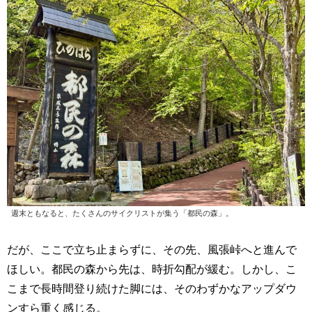
週末ともなると、たくさんのサイクリストが集う「都民の森」。
だが、ここで立ち止まらずに、その先、風張峠へと進んで
ほしい。都民の森から先は、時折勾配が緩む。しかし、こ
こまで長時間登り続けた脚には、そのわずかなアップダウ
ンすら重く感じる。