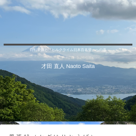
自転車旅と『ヒルクライム日本百名登』への道
才田 直人 Naoto Saita