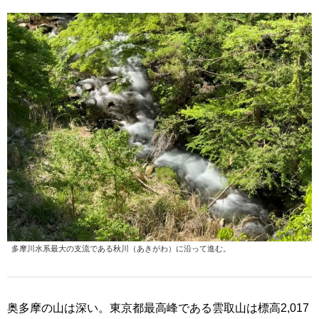
多摩川水系最大の支流である秋川（あきがわ）に沿って進む。
奥多摩の山は深い。東京都最高峰である雲取山は標高2,017