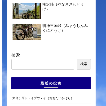
柳沢峠（やなぎさわとう
げ）
明神三国峠（みょうじんみ
くにとうげ）
検索
検索
最近の投稿
大台ヶ原ドライブウェイ（おおだいがはら）