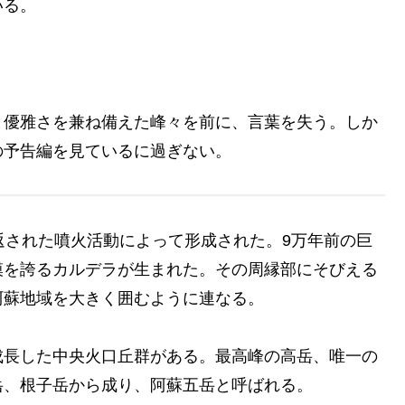
いる。
と優雅さを兼ね備えた峰々を前に、言葉を失う。しか
の予告編を見ているに過ぎない。
返された噴火活動によって形成された。9万年前の巨
模を誇るカルデラが生まれた。その周縁部にそびえる
阿蘇地域を大きく囲むように連なる。
成長した中央火口丘群がある。最高峰の高岳、唯一の
岳、根子岳から成り、阿蘇五岳と呼ばれる。