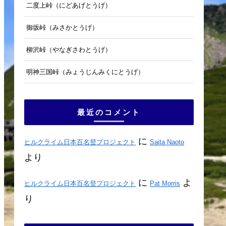
二度上峠（にどあげとうげ）
御坂峠（みさかとうげ）
柳沢峠（やなぎさわとうげ）
明神三国峠（みょうじんみくにとうげ）
最近のコメント
に
ヒルクライム日本百名登プロジェクト
Saita Naoto
より
に
よ
ヒルクライム日本百名登プロジェクト
Pat Morris
り