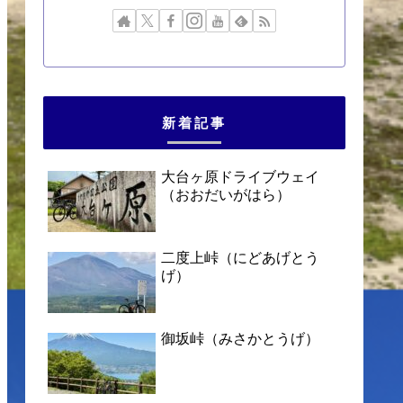
新着記事
大台ヶ原ドライブウェイ
（おおだいがはら）
二度上峠（にどあげとう
げ）
御坂峠（みさかとうげ）