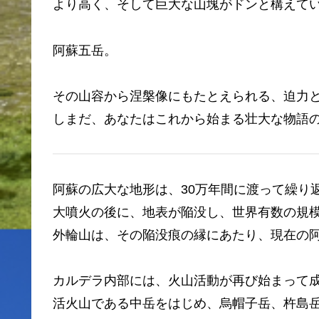
より高く、そして巨大な山塊がドンと構えて
阿蘇五岳。
その山容から涅槃像にもたとえられる、迫力
しまだ、あなたはこれから始まる壮大な物語
阿蘇の広大な地形は、30万年間に渡って繰り
大噴火の後に、地表が陥没し、世界有数の規
外輪山は、その陥没痕の縁にあたり、現在の
カルデラ内部には、火山活動が再び始まって
活火山である中岳をはじめ、烏帽子岳、杵島