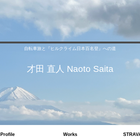
自転車旅と『ヒルクライム日本百名登』への道
才田 直人 Naoto Saita
Profile
Works
STRAV