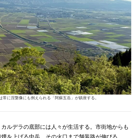
は常に涅槃像にも例えられる「阿蘇五岳」が鎮座する。
。カルデラの底部には人々が生活する。市街地からも
噴煙を上げる中岳。その火口まで舗装路が伸びる。